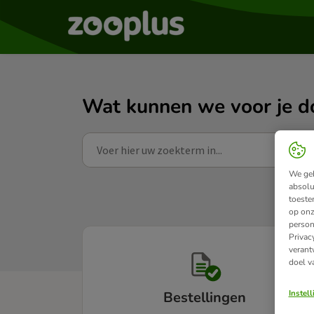
Wat kunnen we voor je d
We geb
absolu
toeste
op onz
person
Privac
verant
doel v
Instel
Bestellingen