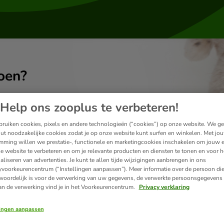
oen?
Help ons zooplus te verbeteren!
ruiken cookies, pixels en andere technologieën (“cookies”) op onze website. We g
ut noodzakelijke cookies zodat je op onze website kunt surfen en winkelen. Met jo
mming willen we prestatie-, functionele en marketingcookies inschakelen om jouw e
e website te verbeteren en om je relevante producten en diensten te tonen en voor h
aliseren van advertenties. Je kunt te allen tijde wijzigingen aanbrengen in ons
yvoorkeurencentrum (“Instellingen aanpassen”). Meer informatie over de persoon di
woordelijk is voor de verwerking van uw gegevens, de verwerkte persoonsgegevens 
an de verwerking vind je in het Voorkeurencentrum.
Privacy verklaring
lingen aanpassen
Leveringen