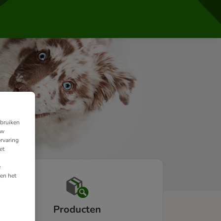
ebruiken
uw
rvaring
et
e
en het
Producten