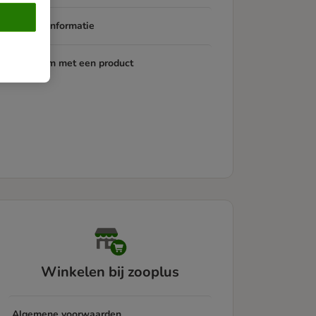
Productinformatie
Probleem met een product
Winkelen bij zooplus
Algemene voorwaarden