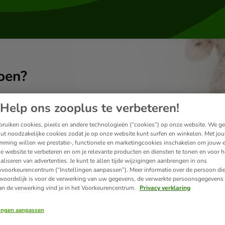
oen?
Help ons zooplus te verbeteren!
ruiken cookies, pixels en andere technologieën (“cookies”) op onze website. We g
ut noodzakelijke cookies zodat je op onze website kunt surfen en winkelen. Met jo
mming willen we prestatie-, functionele en marketingcookies inschakelen om jouw e
e website te verbeteren en om je relevante producten en diensten te tonen en voor h
aliseren van advertenties. Je kunt te allen tijde wijzigingen aanbrengen in ons
yvoorkeurencentrum (“Instellingen aanpassen”). Meer informatie over de persoon di
woordelijk is voor de verwerking van uw gegevens, de verwerkte persoonsgegevens 
an de verwerking vind je in het Voorkeurencentrum.
Privacy verklaring
lingen aanpassen
Leveringen