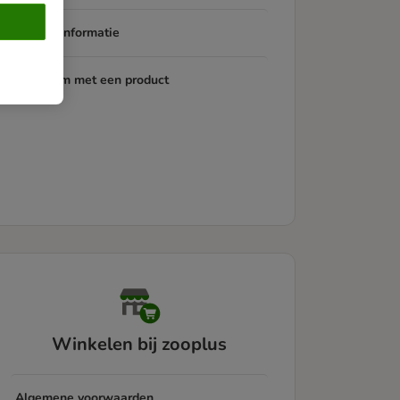
Productinformatie
Probleem met een product
Winkelen bij zooplus
Algemene voorwaarden