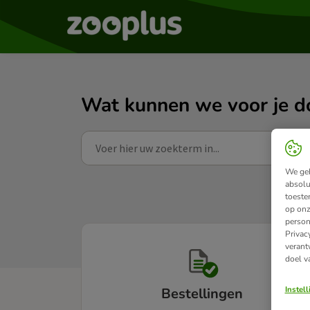
Wat kunnen we voor je d
We geb
absolu
toeste
op onz
person
Privac
verant
doel v
Instel
Bestellingen