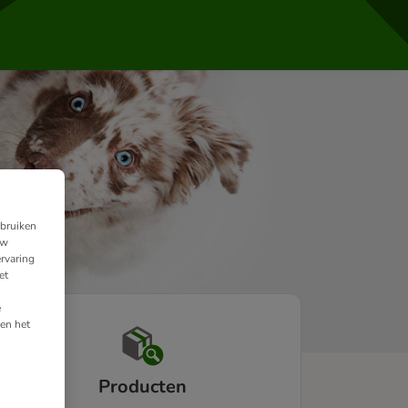
ebruiken
uw
rvaring
et
e
en het
Producten