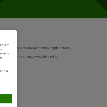
ebruiken
en je gegevens niet door aan onbevoegde derden.
uw
rvaring
et je gebruik van onze website vind je
et
e
en het