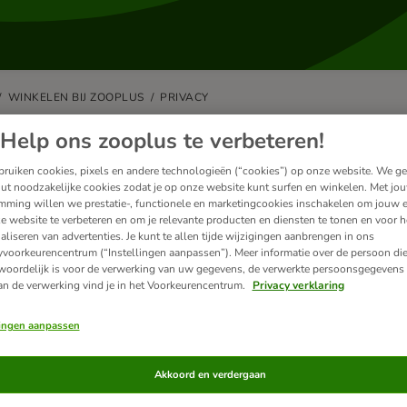
WINKELEN BIJ ZOOPLUS
PRIVACY
vacy en gegevensbescherming
Help ons zooplus te verbeteren!
ruiken cookies, pixels en andere technologieën (“cookies”) op onze website. We g
herming van je persoonsgegevens is voor ons zeer belangrijk. Wij gev
ut noodzakelijke cookies zodat je op onze website kunt surfen en winkelen. Met jo
mming willen we prestatie-, functionele en marketingcookies inschakelen om jouw e
formatie over de gegevens die wij verzamelen en verwerken in verband m
e website te verbeteren en om je relevante producten en diensten te tonen en voor h
ivacyverklaring
.
aliseren van advertenties. Je kunt te allen tijde wijzigingen aanbrengen in ons
yvoorkeurencentrum (“Instellingen aanpassen”). Meer informatie over de persoon di
woordelijk is voor de verwerking van uw gegevens, de verwerkte persoonsgegevens 
an de verwerking vind je in het Voorkeurencentrum.
Privacy verklaring
lateerde artikelen
lingen aanpassen
Akkoord en verdergaan
 je nog meer vragen?