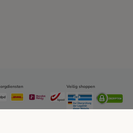
orgdiensten
Veilig shoppen