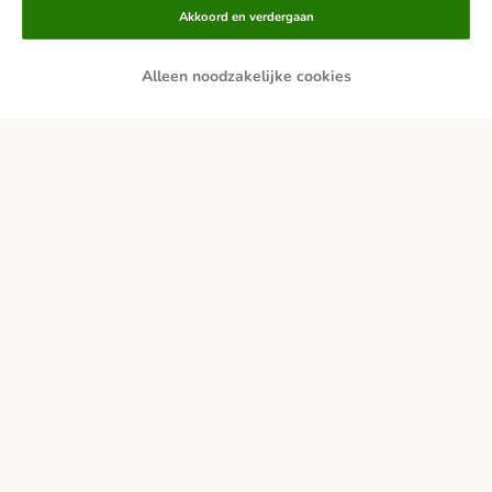
Akkoord en verdergaan
Alleen noodzakelijke cookies
Achteraf betalen
Bezorgdiensten
Veilig shoppen
Over zooplus
Carrière
Corporate Website
Impressum
Algemene Voorwaarden
DSA
Hier de overeenkomst herroepen
Afval & Milieuvoorzieningen
Levertijd & Verzendkosten
Klantenservice
Betaalmethoden
Affiliate programma
Privacy Verklaring
Opt-out
Toegankelijkheidsverklaring
© zooplus SE 2026